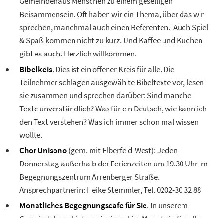
Gemeindehaus Menschen zu einem geselligen
Beisammensein. Oft haben wir ein Thema, über das wir
sprechen, manchmal auch einen Referenten. Auch Spiel
& Spaß kommen nicht zu kurz. Und Kaffee und Kuchen
gibt es auch. Herzlich willkommen.
Bibelkeis
. Dies ist ein offener Kreis für alle. Die
Teilnehmer schlagen ausgewählte Bibeltexte vor, lesen
sie zusammen und sprechen darüber: Sind manche
Texte unverständlich? Was für ein Deutsch, wie kann ich
den Text verstehen? Was ich immer schon mal wissen
wollte.
Chor Unisono
(gem. mit Elberfeld-West): Jeden
▼
Donnerstag außerhalb der Ferienzeiten um 19.30 Uhr im
Begegnungszentrum Arrenberger Straße.
Ansprechpartnerin: Heike Stemmler, Tel. 0202-30 32 88
Monatliches Begegnungscafe für Sie
. In unserem